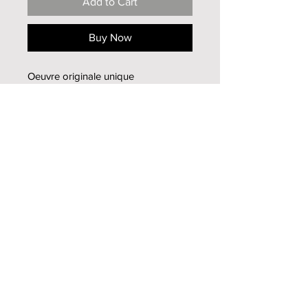
Add to Cart
Buy Now
Oeuvre originale unique
Terre cuite patinée
Hauteur 25cm
2010
Infos supplémentaires
Pour toutes informations
supplémentaires, n'hésitez pas à me
contacter
par mail
Haut de page
Mireille Zagolin
2013-2020
© tous droits