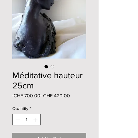
Méditative hauteur
25cm
Regular
Sale
 CHF 700.00 
CHF 420.00
Price
Price
Quantity
*