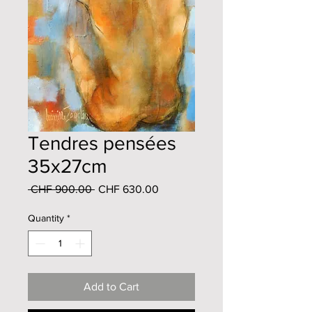
Tendres pensées
35x27cm
Regular
Sale
 CHF 900.00 
CHF 630.00
Price
Price
Quantity
*
Add to Cart