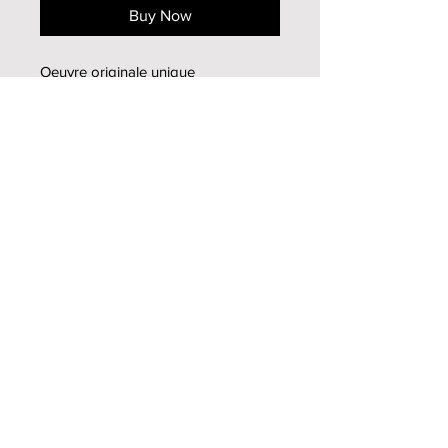
Buy Now
Oeuvre originale unique
Peinture à l'huile sur toile
35x27cm
2003
Infos supplémentaires
Pour toutes informations
supplémentaires, n'hésitez pas à me
contacter
par mail
Haut de page
Mireille Zagolin
2013-2020
© tous droits
réservés -
Tig Design
- Tiffanie Genoud
Politique de confidentialité