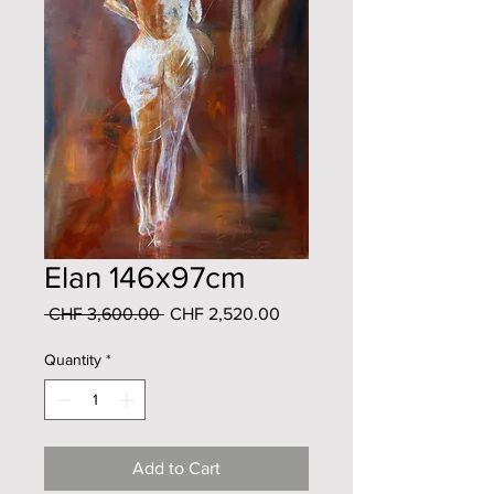
Elan 146x97cm
Regular
Sale
 CHF 3,600.00 
CHF 2,520.00
Price
Price
Quantity
*
Add to Cart