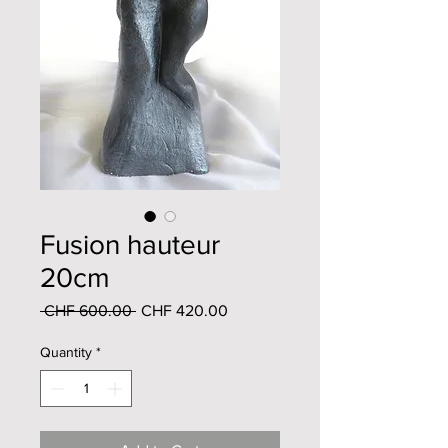
Fusion hauteur
20cm
Regular
Sale
 CHF 600.00 
CHF 420.00
Price
Price
Quantity
*