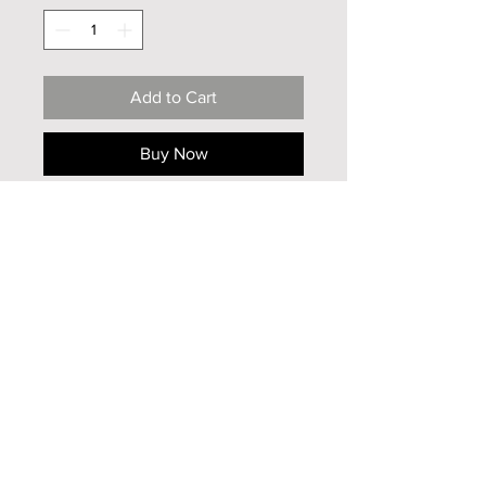
Add to Cart
Buy Now
Oeuvre originale unique
40x20cm
aquarelle sur papier
2020
Infos supplémentaires
Pour toutes informations
supplémentaires, n'hésitez pas à me
contacter
par mail
Haut de page