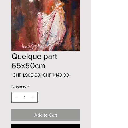
Quelque part
65x50cm
Regular
Sale
 CHF 1,900.00 
CHF 1,140.00
Price
Price
Quantity
*
Add to Cart