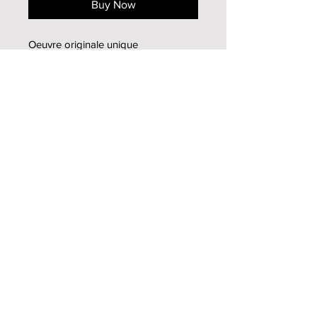
Buy Now
Oeuvre originale unique
Peinture à l'huile sur toile
65x50cm
2008
Infos supplémentaires
Pour toutes informations
supplémentaires, n'hésitez pas à me
contacter
par mail
Haut de page
Mireille Zagolin
2013-2020
© tous droits
réservés -
Tig Design
- Tiffanie Genoud
Politique de confidentialité
Conditions générales de vente